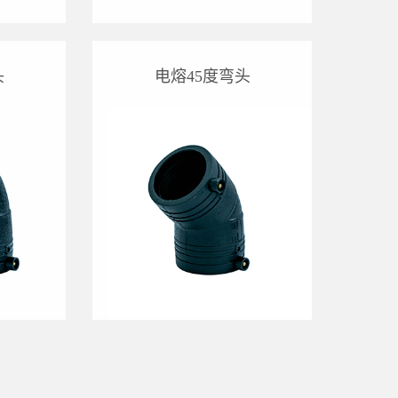
头
电熔45度弯头