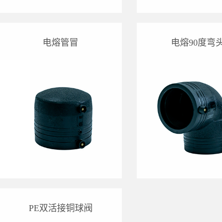
电熔管冒
电熔90度弯
PE双活接铜球阀